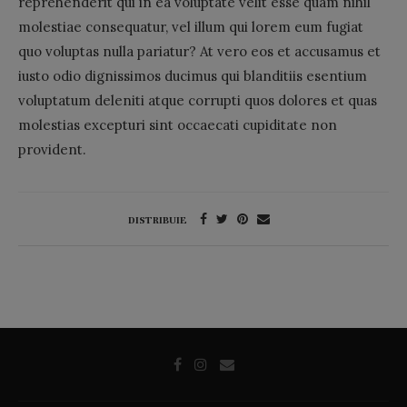
reprehenderit qui in ea voluptate velit esse quam nihil
molestiae consequatur, vel illum qui lorem eum fugiat
quo voluptas nulla pariatur? At vero eos et accusamus et
iusto odio dignissimos ducimus qui blanditiis esentium
voluptatum deleniti atque corrupti quos dolores et quas
molestias excepturi sint occaecati cupiditate non
provident.
DISTRIBUIE