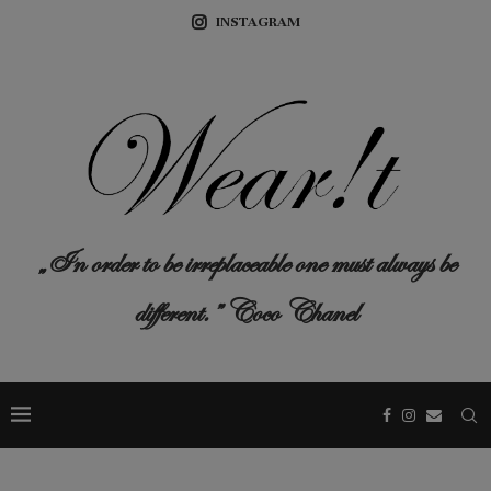
INSTAGRAM
„In order to be irreplaceable one must always be
different.” Coco Chanel