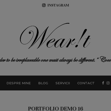
INSTAGRAM
r to be irreplaceable one must always be different.” Co
DESPRE MINE
BLOG
SERVICII
CONTACT
PORTFOLIO DEMO 16