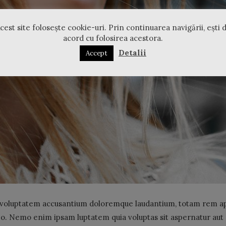
cest site folosește cookie-uri. Prin continuarea navigării, ești 
acord cu folosirea acestora.
Detalii
Accept
it voluptatem accusantium doloremque laudantium, totam rem ape
abo. Nemo enim ipsam luptatem quia voluptas sit aspernatur aut 