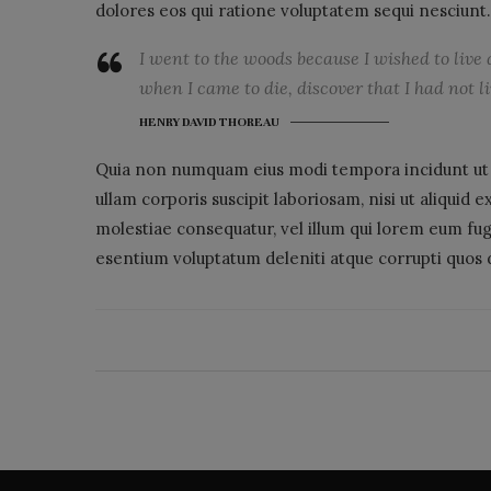
dolores eos qui ratione voluptatem sequi nesciunt
I went to the woods because I wished to live de
when I came to die, discover that I had not l
HENRY DAVID THOREAU
Quia non numquam eius modi tempora incidunt ut 
ullam corporis suscipit laboriosam, nisi ut aliquid
molestiae consequatur, vel illum qui lorem eum fugi
esentium voluptatum deleniti atque corrupti quos d