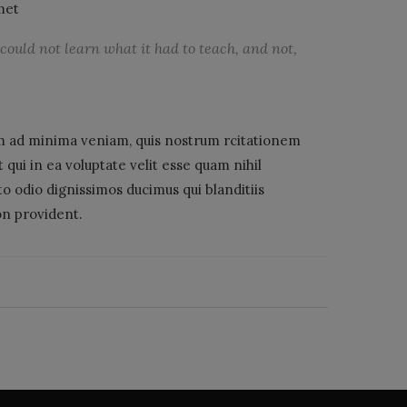
met
 I could not learn what it had to teach, and not,
m ad minima veniam, quis nostrum rcitationem
qui in ea voluptate velit esse quam nihil
to odio dignissimos ducimus qui blanditiis
on provident.