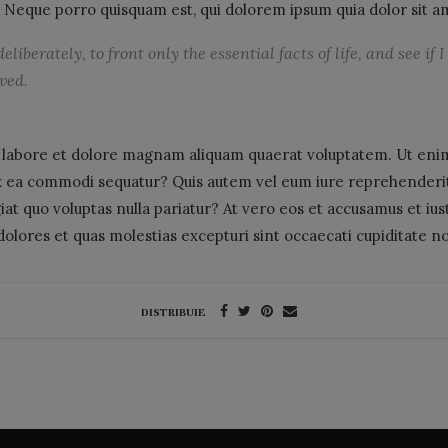
. Neque porro quisquam est, qui dolorem ipsum quia dolor sit a
liberately, to front only the essential facts of life, and see if
ived.
labore et dolore magnam aliquam quaerat voluptatem. Ut eni
 ex ea commodi sequatur? Quis autem vel eum iure reprehenderit 
at quo voluptas nulla pariatur? At vero eos et accusamus et ius
olores et quas molestias excepturi sint occaecati cupiditate n
DISTRIBUIE