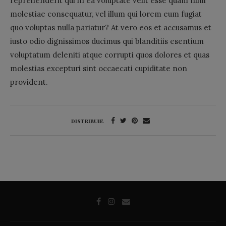
reprehenderit qui in ea voluptate velit esse quam nihil
molestiae consequatur, vel illum qui lorem eum fugiat
quo voluptas nulla pariatur? At vero eos et accusamus et
iusto odio dignissimos ducimus qui blanditiis esentium
voluptatum deleniti atque corrupti quos dolores et quas
molestias excepturi sint occaecati cupiditate non
provident.
DISTRIBUIE