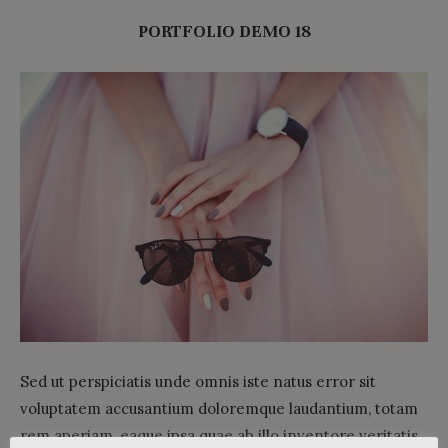
PORTFOLIO DEMO 18
Sed ut perspiciatis unde omnis iste natus error sit
voluptatem accusantium doloremque laudantium, totam
rem aperiam, eaque ipsa quae ab illo inventore veritatis