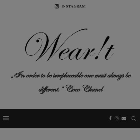
INSTAGRAM
„In order to be irreplaceable one must always be
different.” Coco Chanel