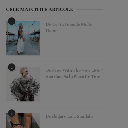
CELE MAI CITITE ARTICOLE
1
De Ce Au Femeile Multe
Haine
2
Be Free With The New „Me”
Sau Cum Să Îți Placă De Tine
3
Dezlegare La… Sandale