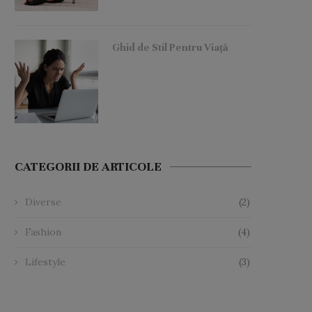
Ghid de Stil Pentru Viață
CATEGORII DE ARTICOLE
Diverse
(2)
Fashion
(4)
Lifestyle
(3)