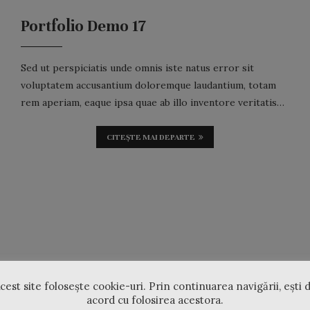
Portfolio Demo 17
Sed ut perspiciatis unde omnis iste natus error sit
voluptatem accusantium doloremque laudantium, totam
rem aperiam, eaque ipsa quae ab illo inventore veritatis…
CITEȘTE MAI DEPARTE
cest site folosește cookie-uri. Prin continuarea navigării, ești 
acord cu folosirea acestora.