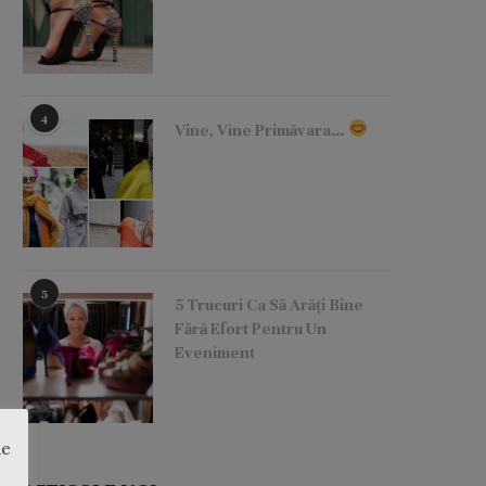
4
Vine, Vine Primăvara…
5
5 Trucuri Ca Să Arăți Bine
Fără Efort Pentru Un
Eveniment
de