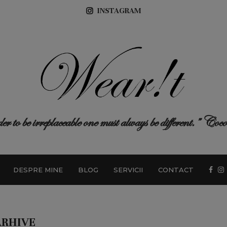
INSTAGRAM
r to be irreplaceable one must always be different.” Co
DESPRE MINE
BLOG
SERVICII
CONTACT
ARHIVE