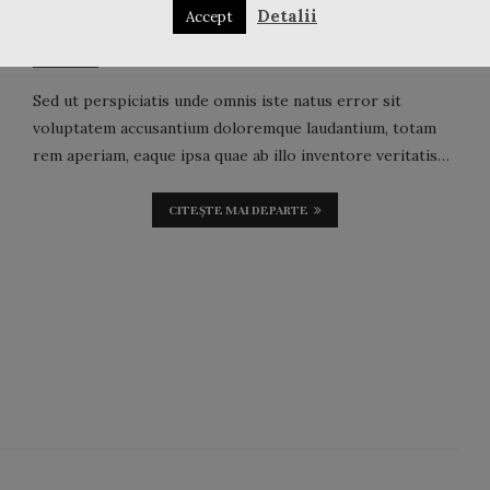
Detalii
Accept
Portfolio Demo 16
Sed ut perspiciatis unde omnis iste natus error sit
voluptatem accusantium doloremque laudantium, totam
rem aperiam, eaque ipsa quae ab illo inventore veritatis…
CITEȘTE MAI DEPARTE