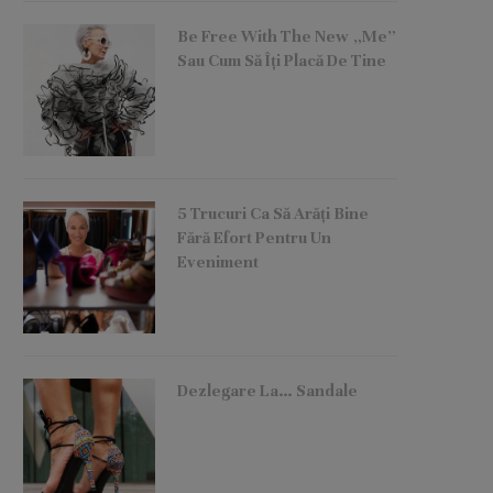
Be Free With The New „Me”
Sau Cum Să Îți Placă De Tine
5 Trucuri Ca Să Arăți Bine
Fără Efort Pentru Un
Eveniment
Dezlegare La… Sandale